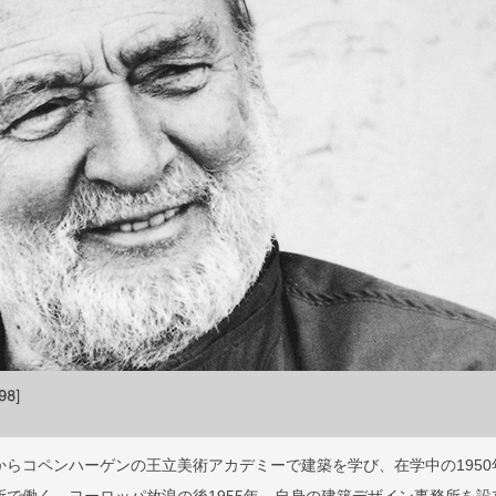
7年からコペンハーゲンの王立美術アカデミーで建築を学び、在学中の1950
所で働く。ヨーロッパ放浪の後1955年、自身の建築デザイン事務所を設