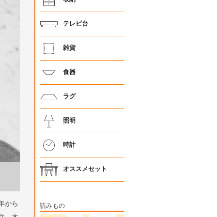
テレビ台
雑貨
食器
ラグ
照明
時計
オススメセット
年から
読みもの
立。木