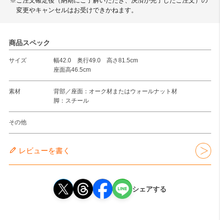
※ご注文確定後（納期にご了解いただき、決済が完了したご注文）の
変更やキャンセルはお受けできかねます。
商品スペック
サイズ
幅42.0 奥行49.0 高さ81.5cm
座面高46.5cm
素材
背部／座面：オーク材またはウォールナット材
脚：スチール
その他
レビューを書く
シェアする