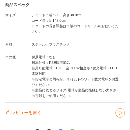
商品スペック
サイズ
シェード：幅52.0 高さ38.0cm
コード長：約147.0cm
※コードの長さ調整は市販のコードリールをお使いくだ
さい。
素材
スチール、プラスチック
その他
付属電球：なし
日本仕様：PSE取得済み
使用可能電球：E26口金 100W相当形 / 蛍光電球・LED
電球対応
※指定電球と同等か、それ以下のワット数の電球をお選
びください。
※製品に収まるサイズ(電球が製品に接触しない大きさ)
の電球をご使用ください。
レビューを書く