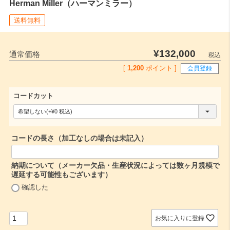
Herman Miller（ハーマンミラー）
送料無料
¥
132,000
通常価格
税込
[
1,200
ポイント ]
会員登録
コードカット
(
必
コードの長さ（加工なしの場合は未記入）
須
)
納期について（メーカー欠品・生産状況によっては数ヶ月規模で
遅延する可能性もございます）
(
確認した
必
須
)
お気に入りに登録