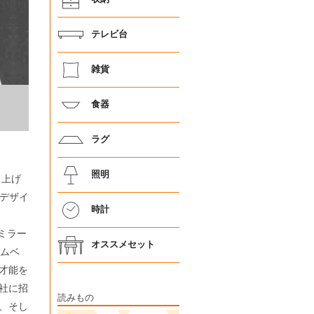
テレビ台
雑貨
食器
ラグ
照明
り上げ
、デザイ
時計
ンミラー
オススメセット
ームベ
才能を
社に招
読みもの
、そし