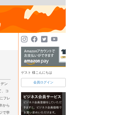
ゲスト 様こんにちは
会員ログイン
、デン
て、コ
年にフレ
年から
ジで学