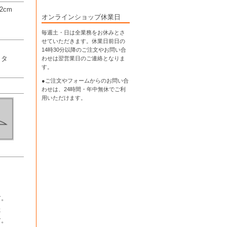
2cm
オンラインショップ休業日
毎週土・日は全業務をお休みとさ
せていただきます。休業日前日の
14時30分以降のご注文やお問い合
わせは翌営業日のご連絡となりま
メタ
す。
●ご注文やフォームからのお問い合
わせは、
24時間・年中無休
でご利
用いただけます。
）
す。
た
す。