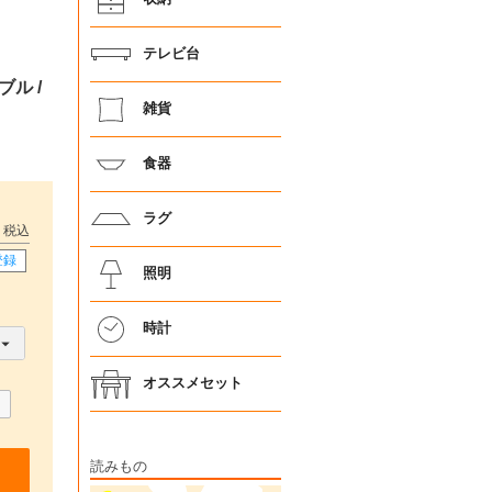
テレビ台
ブル /
雑貨
食器
ラグ
税込
登録
照明
時計
オススメセット
読みもの