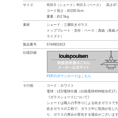
サイズ
Φ29.0（シェード）Φ15.5（ベース） 高さ47.
コード長さ：約330.0cm
重量：約2.5kg
素材
シェード：三層吹きガラス
トッププレート・支柱・ベース：真鍮（真鍮
ライズド）
製品番号
5744901813
仕様詳細
PDFのダウンロードはこちら
その他
コード：ホワイト
電球：LED電球付属（白熱電球40W相当/E17
《ガラスシェードについて》
シェードは職人の手作りによる吹きガラスで
吹きガラスの工程で、ガラス中に気泡が生じ
り、ガラスの厚みが変化する場合がございま