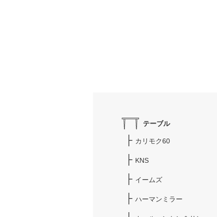
テーブル
カリモク60
KNS
イームズ
ハーマンミラー