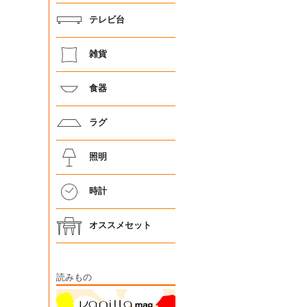
テレビ台
雑貨
食器
ラグ
照明
時計
オススメセット
読みもの