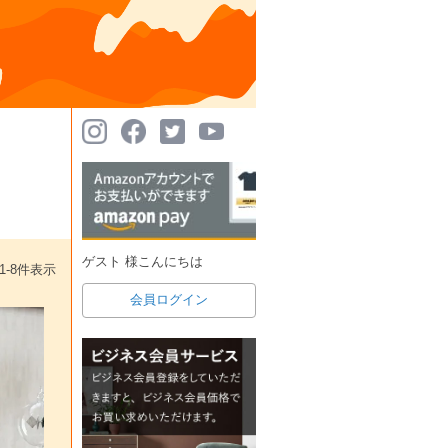
ゲスト 様こんにちは
1
-
8
件表示
会員ログイン