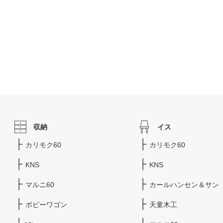
収納
イス
カリモク60
カリモク60
KNS
KNS
マルニ60
カールハンセン＆サン
ボビーワゴン
天童木工