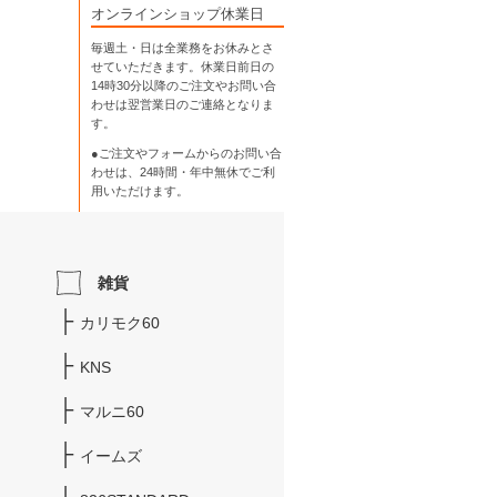
オンラインショップ休業日
毎週土・日は全業務をお休みとさ
せていただきます。休業日前日の
14時30分以降のご注文やお問い合
わせは翌営業日のご連絡となりま
す。
●ご注文やフォームからのお問い合
わせは、
24時間・年中無休
でご利
用いただけます。
雑貨
カリモク60
KNS
マルニ60
イームズ