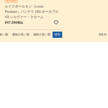
送料無料
ルイスポールセン（Louis
Poulsen）パンテラ 160 ポータブル
V3 シルヴァー・クローム
¥
47,300
税込
多い順
価格が高い順
価格が安い順
標準
8
件中