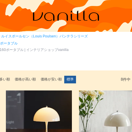
ルイスポールセン（Louis Poulsen）パンテラシリーズ
テラポータブル
160ポータブル | インテリアショップvanilla
多い順
価格が高い順
価格が安い順
標準
8
件中