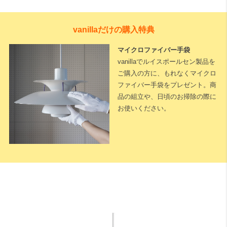
vanillaだけの購入特典
マイクロファイバー手袋
vanillaでルイスポールセン製品を
ご購入の方に、もれなくマイクロ
ファイバー手袋をプレゼント。商
品の組立や、日頃のお掃除の際に
お使いください。
下記に測定した長さなどを入力いただくと全長が算出されます。
※測定した長さは
「cm単位」
でご入力ください。
1cm単位で対応可能
です。
天井高
床から天井までの高さになります。