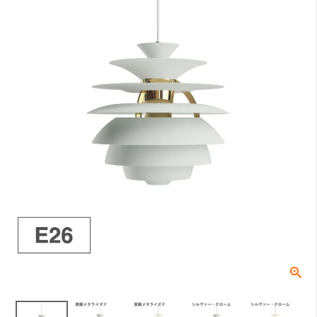
A：テーブルの高さ（床面からテーブル天板までの長さ）
床からテーブルの天板トップまでの高さになります。一般的なダイニ
ングテーブルの場合は70〜74cmが主流です。
B：テーブル天板から器具の下面（任意）
テーブル天板と器具の間の高さでこちらは任意の寸法となります。ル
イスポールセンでは、テーブル上の照度や、視界に入る照明器具が美
しく見える位置等を考慮し、60〜70cmを推奨しております。
C：受け側のボディ高さ
角型引掛シーリングやダクトレールなどの取付側のパーツの高さにな
ります。
全長