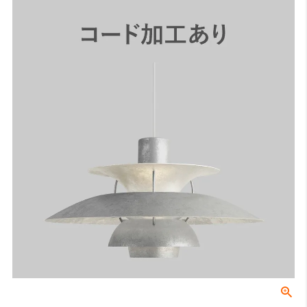
ングテーブルの場合は70〜74cmが主流です。
B：テーブル天板から器具の下面（任意）
テーブル天板と器具の間の高さでこちらは任意の寸法となります。ル
イスポールセンでは、テーブル上の照度や、視界に入る照明器具が美
しく見える位置等を考慮し、60〜70cmを推奨しております。
C：受け側のボディ高さ
角型引掛シーリングやダクトレールなどの取付側のパーツの高さにな
ります。
全長
0
ご注文時はこちらの数値をご記入ください。