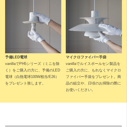
下記に測定した長さなどを入力いただくと全長が算出されます。
予備LED電球
マイクロファイバー手袋
※測定した長さは
「cm単位」
でご入力ください。
1cm単位で対応可能
vanillaでPH5シリーズ（ミニを除
vanillaでルイスポールセン製品を
です。
く）をご購入の方に、予備のLED
ご購入の方に、もれなくマイクロ
電球（白熱電球100W相当/E26）
ファイバー手袋をプレゼント。商
天井高
をプレゼント致します。
品の組立や、日頃のお掃除の際に
お使いください。
床から天井までの高さになります。
A：テーブルの高さ（床面からテーブル天板までの長さ）
床からテーブルの天板トップまでの高さになります。一般的なダイニ