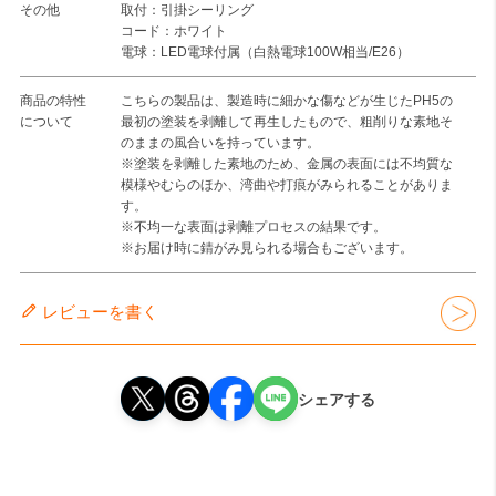
その他
取付：引掛シーリング
コード：ホワイト
電球：LED電球付属（白熱電球100W相当/E26）
商品の特性
こちらの製品は、製造時に細かな傷などが生じたPH5の
について
最初の塗装を剥離して再生したもので、粗削りな素地そ
のままの風合いを持っています。
※塗装を剥離した素地のため、金属の表面には不均質な
模様やむらのほか、湾曲や打痕がみられることがありま
す。
※不均一な表面は剥離プロセスの結果です。
※お届け時に錆がみ見られる場合もございます。
レビューを書く
シェアする