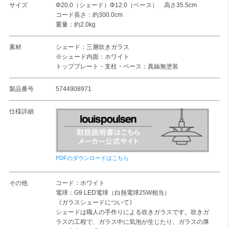
サイズ
Φ20.0（シェード）Φ12.0（ベース） 高さ35.5cm
コード長さ：約300.0cm
重量：約2.0kg
素材
シェード：三層吹きガラス
※シェード内面：ホワイト
トッププレート・支柱・ベース：真鍮無塗装
製品番号
5744908971
仕様詳細
PDFのダウンロードはこちら
その他
コード：ホワイト
電球：G9 LED電球（白熱電球25W相当）
《ガラスシェードについて》
シェードは職人の手作りによる吹きガラスです。吹きガ
ラスの工程で、ガラス中に気泡が生じたり、ガラスの厚