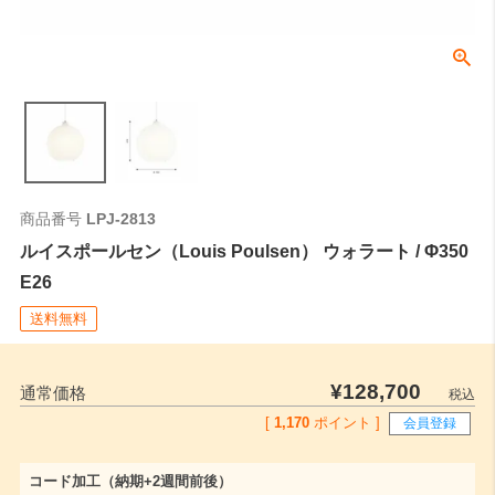
角型引掛シーリングやダクトレールなどの取付側のパーツの高さにな
ります。
全長
0
ご注文時はこちらの数値をご記入ください。
商品番号
LPJ-2813
ルイスポールセン（Louis Poulsen） ウォラート / Φ350
E26
送料無料
¥
128,700
通常価格
税込
[
1,170
ポイント ]
会員登録
コード加工（納期+2週間前後）