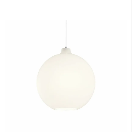
天井高
床から天井までの高さになります。
A：テーブルの高さ（床面からテーブル天板までの長さ）
床からテーブルの天板トップまでの高さになります。一般的なダイニ
ングテーブルの場合は70〜74cmが主流です。
B：テーブル天板から器具の下面（任意）
テーブル天板と器具の間の高さでこちらは任意の寸法となります。ル
イスポールセンでは、テーブル上の照度や、視界に入る照明器具が美
しく見える位置等を考慮し、60〜70cmを推奨しております。
C：受け側のボディ高さ