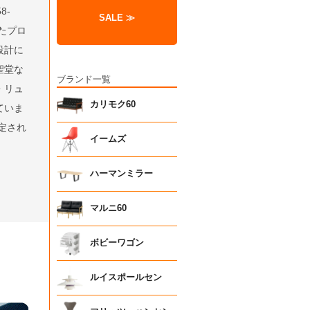
8-
SALE ≫
たプロ
設計に
聖堂な
ブランド一覧
・リュ
カリモク60
ていま
定され
イームズ
ハーマンミラー
マルニ60
ボビーワゴン
ルイスポールセン