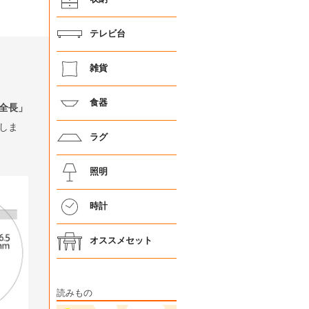
テレビ台
雑貨
食器
全長」
しま
ラグ
照明
時計
オススメセット
読みもの