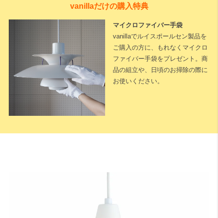
vanillaだけの購入特典
マイクロファイバー手袋
vanillaでルイスポールセン製品を
ご購入の方に、もれなくマイクロ
ファイバー手袋をプレゼント。商
品の組立や、日頃のお掃除の際に
お使いください。
下記に測定した長さなどを入力いただくと全長が算出されます。
※測定した長さは
「cm単位」
でご入力ください。
1cm単位で対応可能
です。
天井高
床から天井までの高さになります。
A：テーブルの高さ（床面からテーブル天板までの長さ）