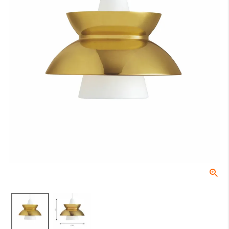
床からテーブルの天板トップまでの高さになります。一般的なダイニ
ングテーブルの場合は70〜74cmが主流です。
B：テーブル天板から器具の下面（任意）
テーブル天板と器具の間の高さでこちらは任意の寸法となります。ル
イスポールセンでは、テーブル上の照度や、視界に入る照明器具が美
しく見える位置等を考慮し、60〜70cmを推奨しております。
C：受け側のボディ高さ
角型引掛シーリングやダクトレールなどの取付側のパーツの高さにな
ります。
全長
0