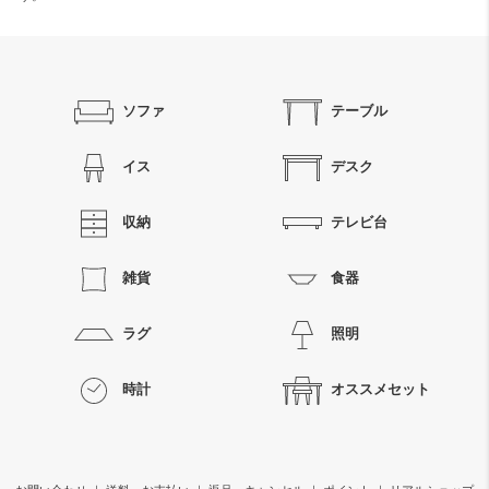
検索
ソファ
テーブル
イス
デスク
収納
テレビ台
雑貨
食器
ラグ
照明
時計
オススメセット