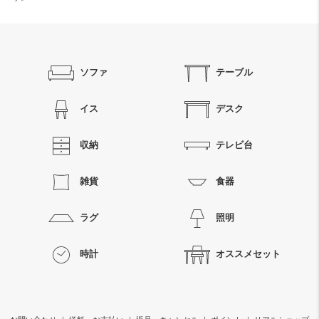
検索
ソファ
テーブル
イス
デスク
収納
テレビ台
雑貨
食器
ラグ
照明
時計
オススメセット