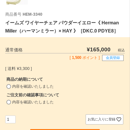
商品番号
HEM-3340
イームズ ワイヤーチェア パウダーイエロー《 Herman
Miller（ハーマンミラー）× HAY 》［DKC.0 PDYE8］
¥
165,000
通常価格
税込
[
1,500
ポイント ]
会員登録
¥
3,300
商品の納期について
(
内容を確認いたしました
必
ご注文前の確認事項について
須
)
(
内容を確認いたしました
必
須
)
お気に入りに登録