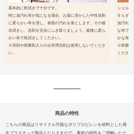
基本的に乾拭きで十分です。
シェル同
特に油汚れ等が気になる場合、お湯に溶かした中性洗剤
すらず、
に柔らかい布を浸し、表面の汚れを落とします。その後
油汚れ等
水拭きし、洗剤を完全にふき取りましょう。最後に柔ら
な布で軽
かい布で乾拭きしてください。
かな布で
※溶剤や研磨剤入りの台所用洗剤は使用しないでくださ
※研磨剤
い。
ください
商品の特性
こちらの商品はリサイクル可能なポリプロピレンを材料とした再
生プラスチック製品となりますので、素材の特性をご理解いただ