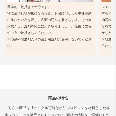
基本的に乾拭きで十分です。
シェル同
特に油汚れ等が気になる場合、お湯に溶かした中性洗剤
すらず、
に柔らかい布を浸し、表面の汚れを落とします。その後
油汚れ等
水拭きし、洗剤を完全にふき取りましょう。最後に柔ら
な布で軽
かい布で乾拭きしてください。
かな布で
※溶剤や研磨剤入りの台所用洗剤は使用しないでくださ
※研磨剤
い。
ください
商品の特性
こちらの商品はリサイクル可能なポリプロピレンを材料とした再
生プラスチック製品となりますので、素材の特性をご理解いただ