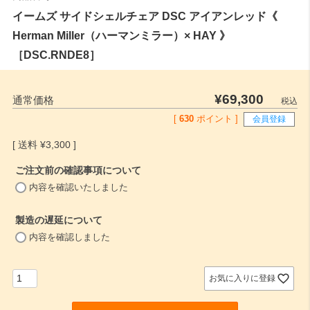
イームズ サイドシェルチェア DSC アイアンレッド《
Herman Miller（ハーマンミラー）× HAY 》
［DSC.RNDE8］
¥
69,300
通常価格
税込
[
630
ポイント ]
会員登録
¥
3,300
ご注文前の確認事項について
(
内容を確認いたしました
必
須
製造の遅延について
)
(
内容を確認しました
必
須
)
お気に入りに登録