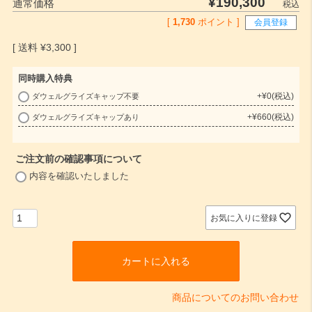
¥
190,300
通常価格
税込
[
1,730
ポイント ]
会員登録
¥
3,300
同時購入特典
+
¥
0
税込
ダウェルグライズキャップ不要
(
+
¥
660
税込
ダウェルグライズキャップあり
必
須
)
ご注文前の確認事項について
(
内容を確認いたしました
必
須
)
お気に入りに登録
カートに入れる
商品についてのお問い合わせ