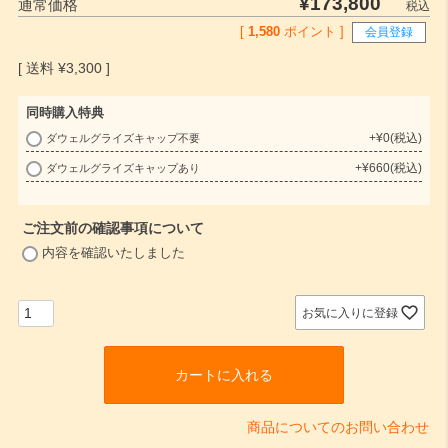
¥
173,800
通常価格
税込
[
1,580
ポイント ]
会員登録
¥
3,300
同時購入特典
+
¥
0
税込
ダウェルグライズキャップ不要
(
+
¥
660
税込
ダウェルグライズキャップあり
必
須
)
ご注文前の確認事項について
(
内容を確認いたしました
必
須
)
お気に入りに登録
カートに入れる
商品についてのお問い合わせ