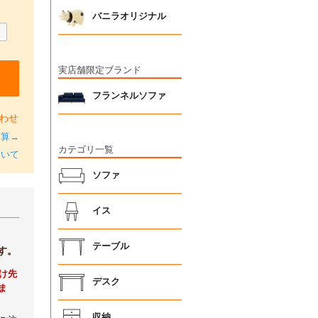
バニラオリジナル
実店舗限定ブランド
フランネルソファ
わせ
加算→
カテゴリ一覧
ついて
ソファ
イス
テーブル
す。
け先
デスク
ま
収納