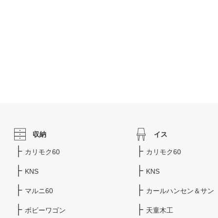
収納
イス
カリモク60
カリモク60
KNS
KNS
マルニ60
カールハンセン＆サン
ボビーワゴン
天童木工