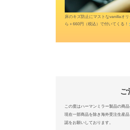
床のキズ防止にマストなvanill
ら＋660円（税込）で付いてくる！
ご
この度はハーマンミラー製品の商品
現在一部商品を除き海外受注生産品
認をお願いしております。