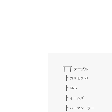
テーブル
カリモク60
KNS
イームズ
ハーマンミラー