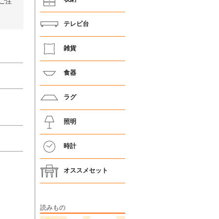
ご注
テレビ台
雑貨
食器
ラグ
照明
時計
オススメセット
読みもの