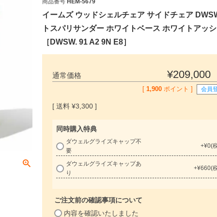
商品番号
HEM-5679
イームズ ウッドシェルチェア サイドチェア DWS
トスパリサンダー ホワイトベース ホワイトアッ
［DWSW. 91 A2 9N E8］
¥
209,000
通常価格
[
1,900
ポイント ]
会員
¥
3,300
同時購入特典
ダウェルグライズキャップ不
+
¥
0
(
要
必
ダウェルグライズキャップあ
+
¥
660
り
須
)
ご注文前の確認事項について
(
内容を確認いたしました