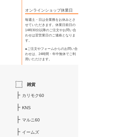
オンラインショップ休業日
毎週土・日は全業務をお休みとさ
せていただきます。休業日前日の
14時30分以降のご注文やお問い合
わせは翌営業日のご連絡となりま
す。
●ご注文やフォームからのお問い合
わせは、
24時間・年中無休
でご利
用いただけます。
雑貨
カリモク60
KNS
マルニ60
イームズ