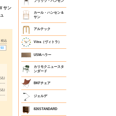
フリッツ・ハンセン
W サン
カール・ハンセン＆
シュ
サン
アルテック
税込
Vitra（ヴィトラ）
登録
USMハラー
カリモクニュースタ
ンダード
税込
BKFチェア
税込
ジェルデ
826STANDARD