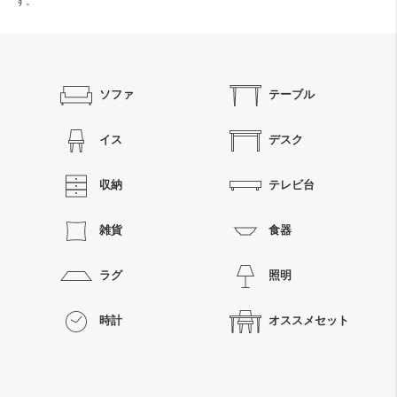
す。
ソファ
テーブル
イス
デスク
収納
テレビ台
雑貨
食器
ラグ
照明
時計
オススメセット