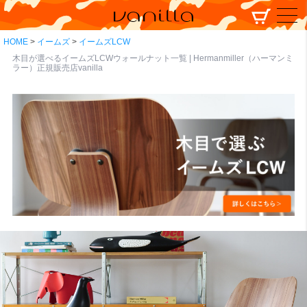
HOME
イームズ
イームズLCW
木目が選べるイームズLCWウォールナット一覧 | Hermanmiller（ハーマンミ
ラー）正規販売店vanilla