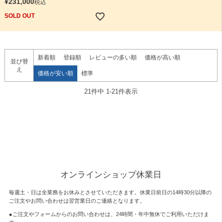
¥
231,000
税込
SOLD OUT
新着順
登録順
レビューの多い順
価格が高い順
並び替
え
価格が安い順
標準
21
件中
1
-
21
件表示
オンラインショップ休業日
毎週土・日は全業務をお休みとさせていただきます。休業日前日の14時30分以降の
ご注文やお問い合わせは翌営業日のご連絡となります。
●ご注文やフォームからのお問い合わせは、
24時間・年中無休
でご利用いただけま