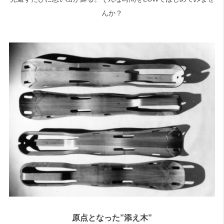
んか？
原点となった”添え木”