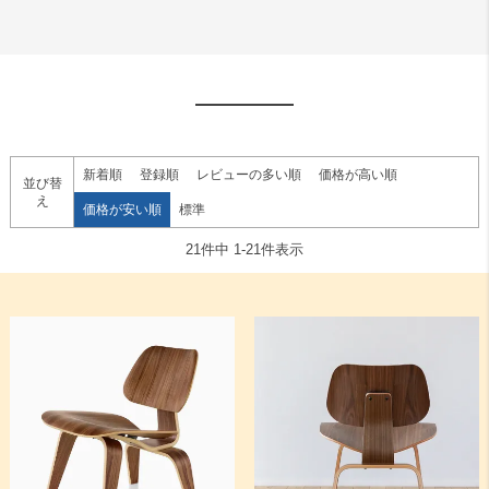
新着順
登録順
レビューの多い順
価格が高い順
並び替
え
価格が安い順
標準
21
件中
1
-
21
件表示