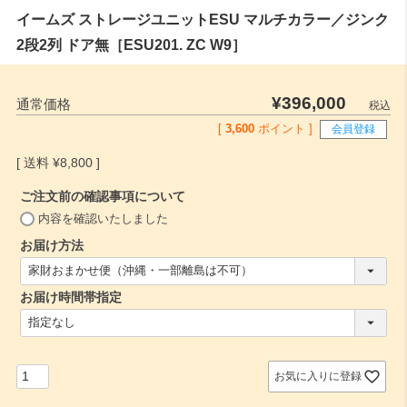
イームズ ストレージユニットESU マルチカラー／ジンク
2段2列 ドア無［ESU201. ZC W9］
¥
396,000
通常価格
税込
[
3,600
ポイント ]
会員登録
¥
8,800
ご注文前の確認事項について
(
内容を確認いたしました
必
お届け方法
須
(
)
必
お届け時間帯指定
須
)
(
必
須
)
お気に入りに登録