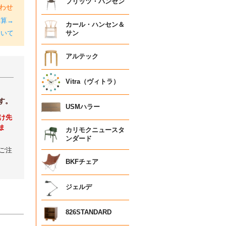
フリッツ・ハンセン
わせ
加算→
カール・ハンセン＆
ついて
サン
アルテック
Vitra（ヴィトラ）
す。
USMハラー
け先
ま
カリモクニュースタ
ンダード
ご注
BKFチェア
ジェルデ
826STANDARD