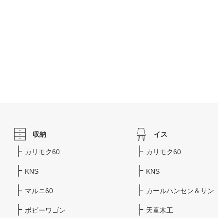
収納
イス
カリモク60
カリモク60
KNS
KNS
マルニ60
カールハンセン＆サン
ボビーワゴン
天童木工