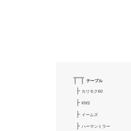
テーブル
カリモク60
KNS
イームズ
ハーマンミラー