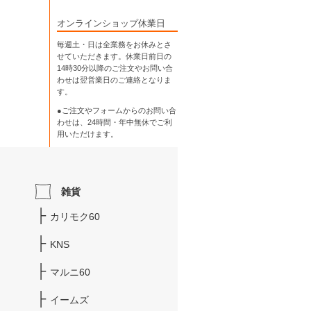
オンラインショップ休業日
毎週土・日は全業務をお休みとさ
せていただきます。休業日前日の
14時30分以降のご注文やお問い合
わせは翌営業日のご連絡となりま
す。
●ご注文やフォームからのお問い合
わせは、
24時間・年中無休
でご利
用いただけます。
雑貨
カリモク60
KNS
マルニ60
イームズ