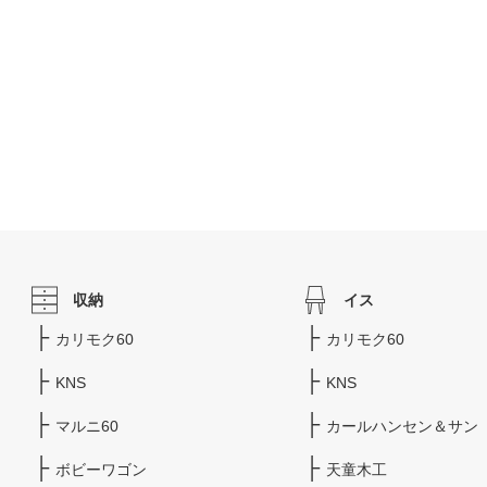
収納
イス
カリモク60
カリモク60
KNS
KNS
マルニ60
カールハンセン＆サン
ボビーワゴン
天童木工