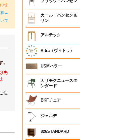
フリッツ・ハンセン
わせ
加算→
カール・ハンセン＆
ついて
サン
アルテック
Vitra（ヴィトラ）
す。
USMハラー
け先
ま
カリモクニュースタ
ンダード
ご注
BKFチェア
ジェルデ
826STANDARD