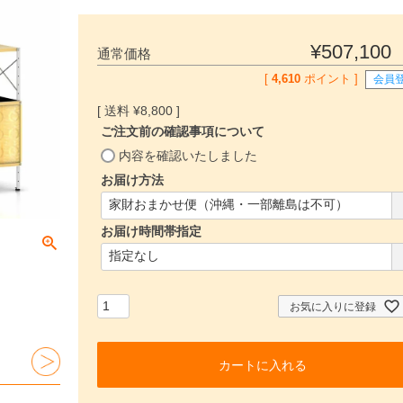
¥
507,100
通常価格
[
4,610
ポイント ]
会員
¥
8,800
ご注文前の確認事項について
(
内容を確認いたしました
必
お届け方法
須
(
)
必
お届け時間帯指定
須
)
(
必
須
)
お気に入りに登録
カートに入れる