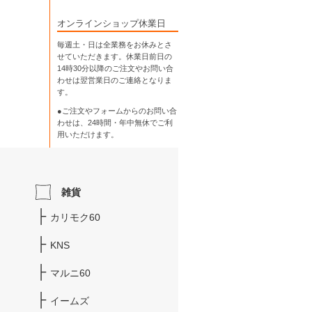
オンラインショップ休業日
毎週土・日は全業務をお休みとさ
せていただきます。休業日前日の
14時30分以降のご注文やお問い合
わせは翌営業日のご連絡となりま
す。
●ご注文やフォームからのお問い合
わせは、
24時間・年中無休
でご利
用いただけます。
雑貨
カリモク60
KNS
マルニ60
イームズ