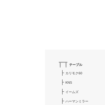
テーブル
カリモク60
KNS
イームズ
ハーマンミラー