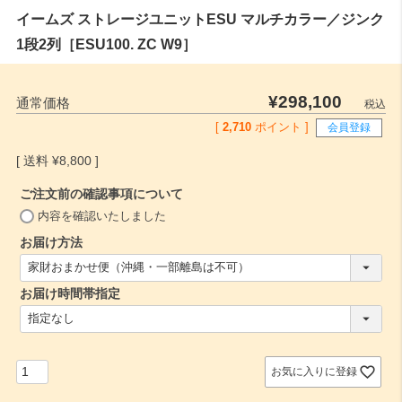
イームズ ストレージユニットESU マルチカラー／ジンク
1段2列［ESU100. ZC W9］
¥
298,100
通常価格
税込
[
2,710
ポイント ]
会員登録
¥
8,800
ご注文前の確認事項について
(
内容を確認いたしました
必
お届け方法
須
(
)
必
お届け時間帯指定
須
)
(
必
須
)
お気に入りに登録