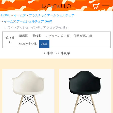
HOME
イームズ
プラスチックアームシェルチェア
イームズ アームシェルチェア DAW
ホワイトアッシュ | インテリアショップvanilla
新着順
登録順
レビューの多い順
価格が高い順
並び替
え
価格が安い順
標準
36
件中
1
-
36
件表示