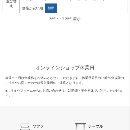
並び替
え
価格が安い順
標準
36
件中
1
-
36
件表示
オンラインショップ休業日
毎週土・日は全業務をお休みとさせていただきます。休業日前日の14時30分以降の
ご注文やお問い合わせは翌営業日のご連絡となります。
●ご注文やフォームからのお問い合わせは、
24時間・年中無休
でご利用いただけま
す。
ソファ
テーブル