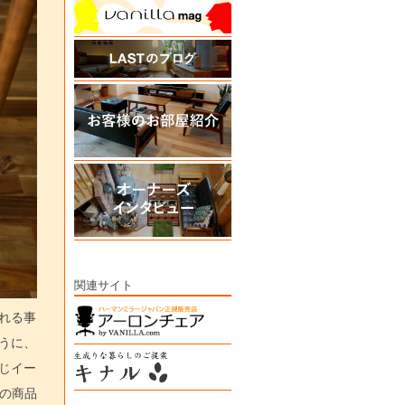
関連サイト
れる事
うに、
じイー
の商品