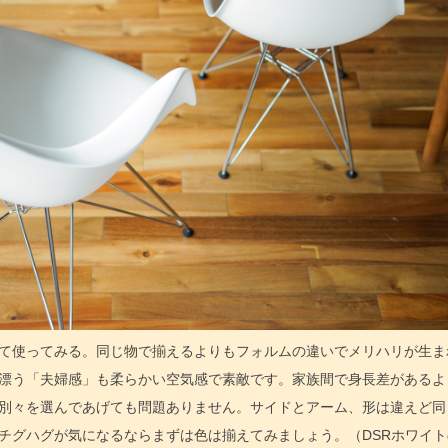
て使ってみる。同じ物で揃えるよりもフォルムの違いでメリハリが生ま
漂う「夫婦感」も柔らかい空気感で素敵です。家族間で身長差があるよ
別々を選んであげても問題ありません。サイドとアーム、形は違えど同
チグハグが気になるならまずは色は揃えてみましょう。（DSRホワイト