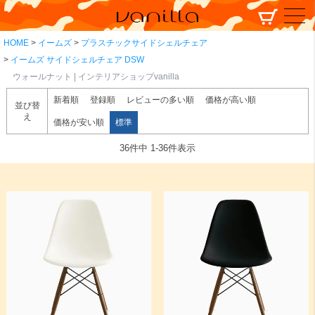
HOME
イームズ
プラスチックサイドシェルチェア
イームズ サイドシェルチェア DSW
ウォールナット | インテリアショップvanilla
新着順
登録順
レビューの多い順
価格が高い順
並び替
え
価格が安い順
標準
36
件中
1
-
36
件表示