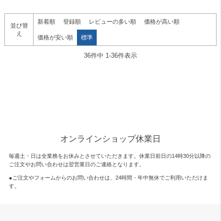
新着順
登録順
レビューの多い順
価格が高い順
並び替
え
価格が安い順
標準
36
件中
1
-
36
件表示
オンラインショップ休業日
毎週土・日は全業務をお休みとさせていただきます。休業日前日の14時30分以降の
ご注文やお問い合わせは翌営業日のご連絡となります。
●ご注文やフォームからのお問い合わせは、
24時間・年中無休
でご利用いただけま
す。