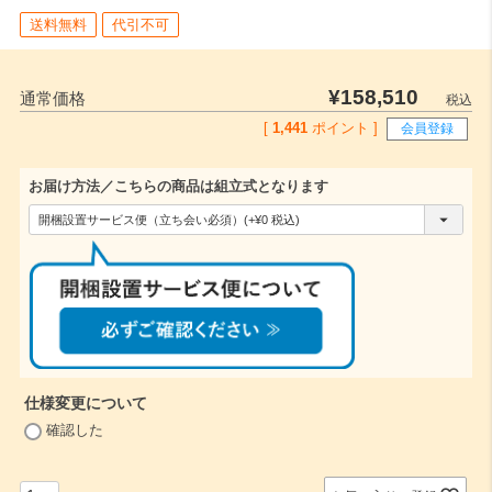
送料無料
代引不可
¥
158,510
通常価格
税込
[
1,441
ポイント ]
会員登録
お届け方法／こちらの商品は組立式となります
(
必
須
)
仕様変更について
(
確認した
必
須
)