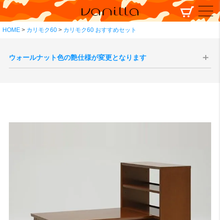
HOME
カリモク60
カリモク60 おすすめセット
ウォールナット色の艶仕様が変更となります
現代のインテリア空間との親和性の向上、コーディネートをしやすく
することを目的として、2025年10月1日生産分よりウォールナット色
の艶感が現状よりもマットな質感へと変更されます。
切り替え後半年程度は新旧の仕様が混在する事が予想されますが、新
旧のご指定は承ることができませんので、あらかじめご了承いただけ
ますと幸いです。
サンプル画像1
、
サンプル画像2
、
サンプル画像3