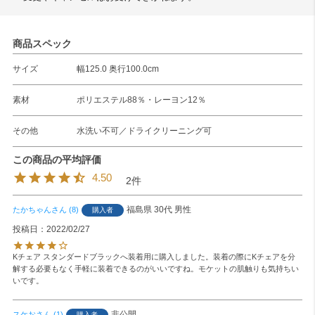
商品スペック
サイズ
幅125.0 奥行100.0cm
素材
ポリエステル88％・レーヨン12％
その他
水洗い不可／ドライクリーニング可
4.50
2
福島県
30代
男性
たかちゃん
8
購入者
投稿日
2022/02/27
Kチェア スタンダードブラックへ装着用に購入しました。装着の際にKチェアを分
解する必要もなく手軽に装着できるのがいいですね。モケットの肌触りも気持ちい
いです。
非公開
スケお
1
購入者