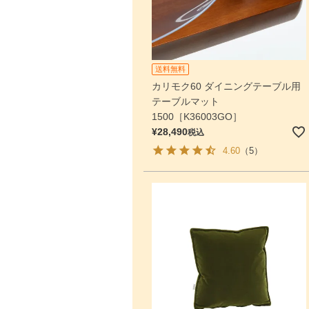
送料無料
カリモク60 ダイニングテーブル用
テーブルマット
1500［K36003GO］
¥
28,490
税込
4.60
（5）