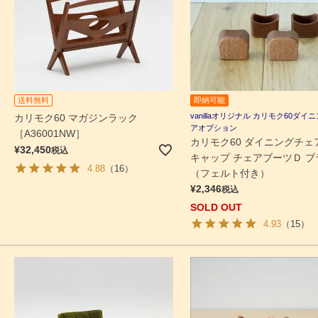
即納可能
送料無料
vanillaオリジナル カリモク60ダイ
カリモク60 マガジンラック
アオプション
［A36001NW］
カリモク60 ダイニングチェ
¥
32,450
税込
キャップ チェアブーツＤ ブ
4.88
（16）
（フェルト付き）
¥
2,346
税込
SOLD OUT
4.93
（15）