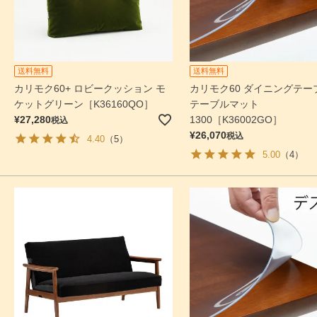
送料無料
送料無料
カリモク60+ ロビークッション モ
カリモク60 ダイニングテー
ケットグリーン［K36160QO］
テーブルマット
1300［K36002GO］
¥
27,280
税込
¥
26,070
税込
4.40
（5）
5.00
（4）