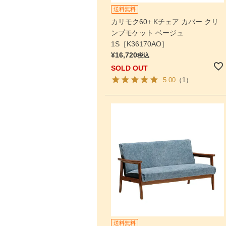
送料無料
カリモク60+ Kチェア カバー クリ
ンプモケット ベージュ
1S［K36170AO］
¥
16,720
税込
SOLD OUT
5.00
（1）
送料無料