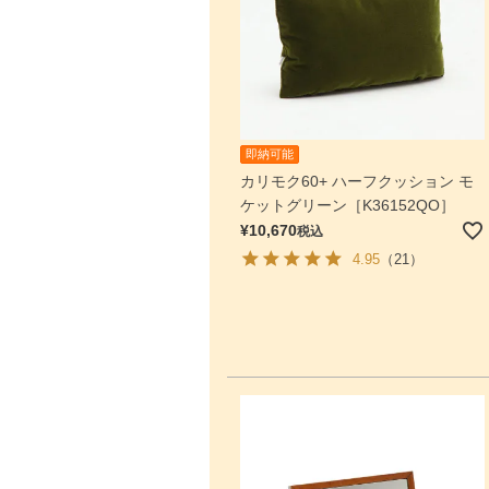
即納可能
カリモク60+ ハーフクッション モ
ケットグリーン［K36152QO］
¥
10,670
税込
4.95
（21）