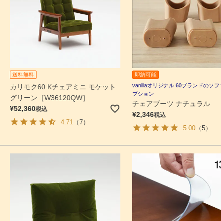
送料無料
即納可能
vanillaオリジナル 60ブランドのソ
カリモク60 Kチェアミニ モケット
プション
グリーン［W36120QW］
チェアブーツ ナチュラル
¥
52,360
税込
¥
2,346
税込
4.71
（7）
5.00
（5）