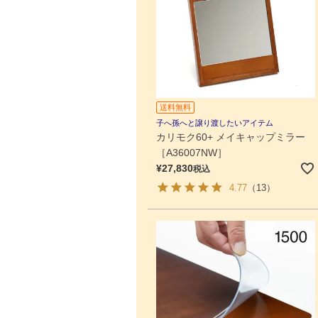
送料無料
子へ孫へと譲り渡したいアイテム
カリモク60+ メイキャップミラー
［A36007NW］
¥
27,830
税込
4.77
（13）