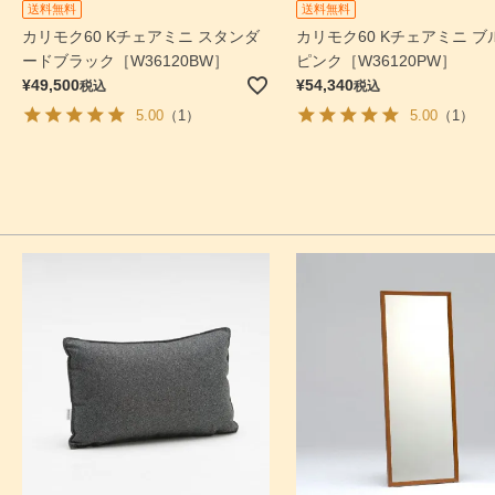
送料無料
送料無料
カリモク60 Kチェアミニ スタンダ
カリモク60 Kチェアミニ ブ
ードブラック［W36120BW］
ピンク［W36120PW］
¥
49,500
¥
54,340
税込
税込
5.00
（1）
5.00
（1）