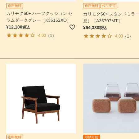
送料無料
送料無料
代引不可
カリモク60+ ハーフクッション セ
カリモク60+ スタンドミラ
ラムダークグレー［K36152XO］
見）［A36707MT］
¥
12,100
税込
¥
94,380
税込
4.00
（1）
4.00
（1）
送料無料
即納可能