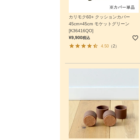
カリモク60+ クッションカバー
45cm×45cm モケットグリーン
[K36416QO]
¥
9,900
税込
4.50
（2）