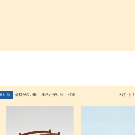
検索
多い順
価格が高い順
価格が安い順
標準
37
件中
1