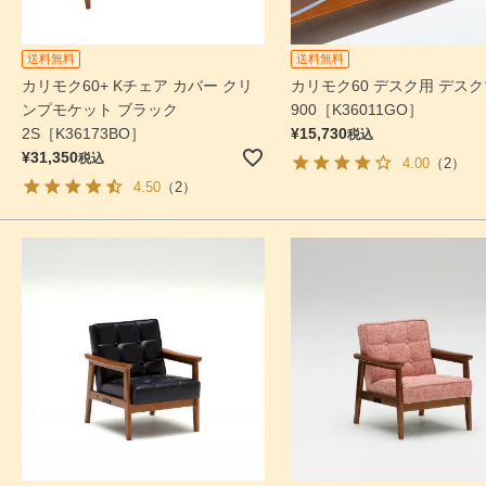
送料無料
送料無料
カリモク60+ Kチェア カバー クリ
カリモク60 デスク用 デス
ンプモケット ブラック
900［K36011GO］
2S［K36173BO］
¥
15,730
税込
¥
31,350
税込
4.00
（2）
4.50
（2）