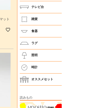
テレビ台
クマット
雑貨
食器
ラグ
照明
時計
オススメセット
読みもの