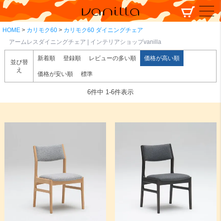
HOME
カリモク60
カリモク60 ダイニングチェア
アームレスダイニングチェア | インテリアショップvanilla
新着順
登録順
レビューの多い順
価格が高い順
並び替
え
価格が安い順
標準
6
件中
1
-
6
件表示