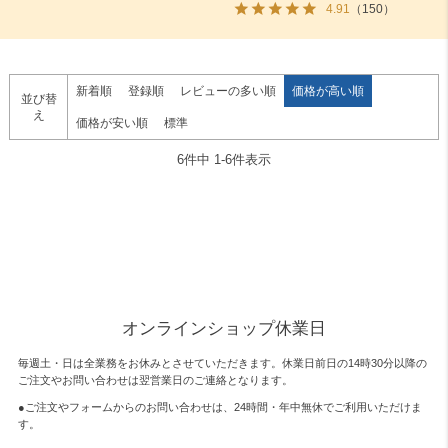
4.91
（150）
新着順
登録順
レビューの多い順
価格が高い順
並び替
え
価格が安い順
標準
6
件中
1
-
6
件表示
オンラインショップ休業日
毎週土・日は全業務をお休みとさせていただきます。休業日前日の14時30分以降の
ご注文やお問い合わせは翌営業日のご連絡となります。
●ご注文やフォームからのお問い合わせは、
24時間・年中無休
でご利用いただけま
す。