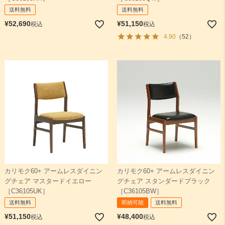
送料無料
送料無料
¥
51,150
¥
52,690
税込
税込
4.90
（52）
カリモク60+ アームレスダイニン
カリモク60+ アームレスダイニン
グチェア マスタードイエロー
グチェア スタンダードブラック
［C36105UK］
［C36105BW］
送料無料
即納可能
送料無料
¥
51,150
¥
48,400
税込
税込