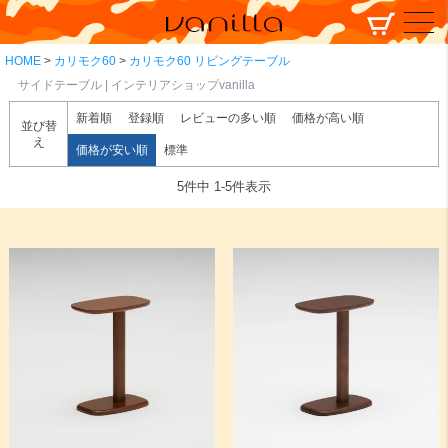
HOME
カリモク60
カリモク60 リビングテーブル
サイドテーブル | インテリアショップvanilla
新着順
登録順
レビューの多い順
価格が高い順
並び替
え
価格が安い順
標準
5
件中
1
-
5
件表示