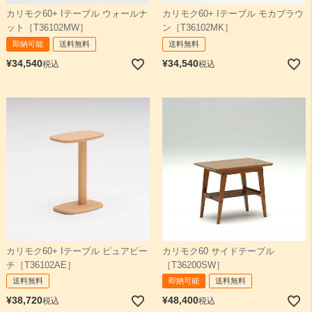
カリモク60+ Iテーブル ウォールナ
カリモク60+ Iテーブル モカブラウ
ット［T36102MW］
ン［T36102MK］
検索
即納可能
送料無料
送料無料
¥
34,540
¥
34,540
税込
税込
カリモク60+ Iテーブル ピュアビー
カリモク60 サイドテーブル
チ［T36102AE］
［T36200SW］
送料無料
即納可能
送料無料
¥
38,720
¥
48,400
税込
税込