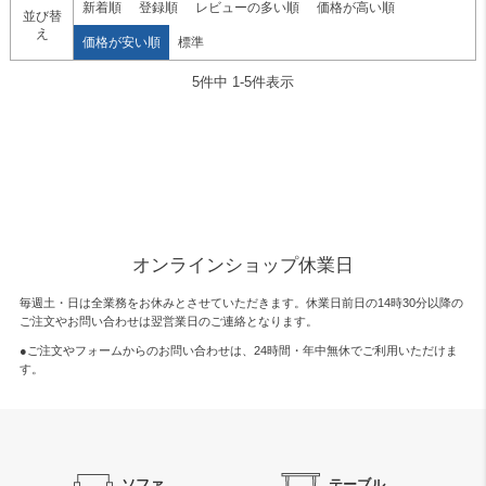
新着順
登録順
レビューの多い順
価格が高い順
並び替
え
価格が安い順
標準
5
件中
1
-
5
件表示
オンラインショップ休業日
毎週土・日は全業務をお休みとさせていただきます。休業日前日の14時30分以降の
ご注文やお問い合わせは翌営業日のご連絡となります。
●ご注文やフォームからのお問い合わせは、
24時間・年中無休
でご利用いただけま
す。
ソファ
テーブル