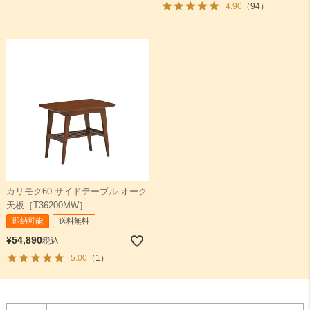
4.90
（94）
カリモク60 サイドテーブル オーク
天板［T36200MW］
即納可能
送料無料
¥
54,890
税込
5.00
（1）