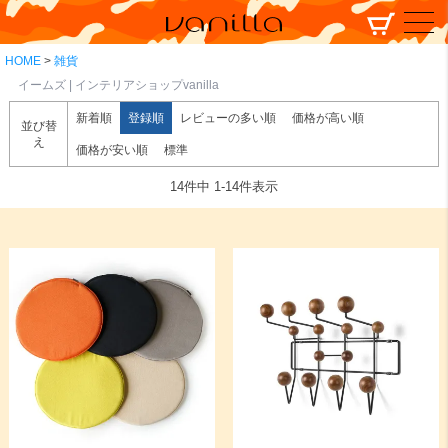
HOME
雑貨
イームズ | インテリアショップvanilla
新着順
登録順
レビューの多い順
価格が高い順
並び替
え
価格が安い順
標準
14
件中
1
-
14
件表示