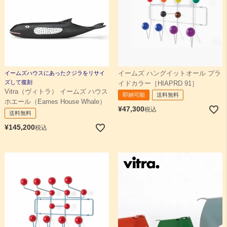
イームズハウスにあったクジラをリサイ
イームズ ハングイットオール プラ
ズして復刻
イドカラー［HIAPRD 91］
Vitra（ヴィトラ） イームズ ハウス
即納可能
送料無料
ホエール（Eames House Whale）
¥
47,300
税込
送料無料
¥
145,200
税込