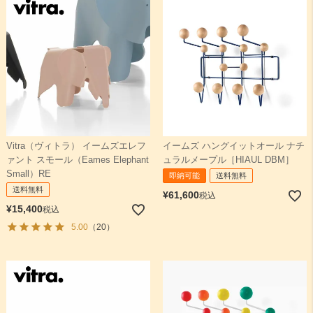
Vitra（ヴィトラ） イームズエレフ
イームズ ハングイットオール ナチ
ァント スモール（Eames Elephant
ュラルメープル［HIAUL DBM］
Small）RE
即納可能
送料無料
送料無料
¥
61,600
税込
¥
15,400
税込
5.00
（20）