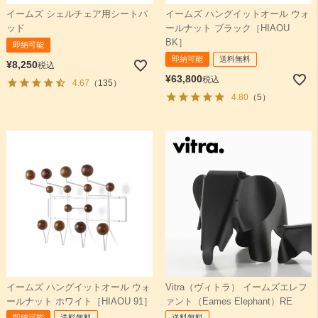
イームズ シェルチェア用シートパ
イームズ ハングイットオール ウォ
ッド
ールナット ブラック［HIAOU
検索
BK］
即納可能
即納可能
送料無料
¥
8,250
税込
¥
63,800
税込
4.67
（135）
4.80
（5）
イームズ ハングイットオール ウォ
Vitra（ヴィトラ） イームズエレフ
ールナット ホワイト［HIAOU 91］
ァント（Eames Elephant）RE
即納可能
送料無料
送料無料