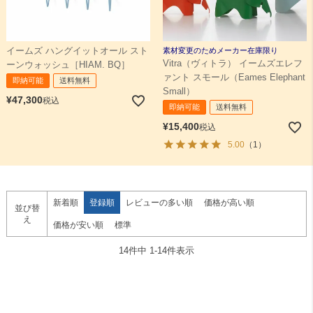
イームズ ハングイットオール スト
素材変更のためメーカー在庫限り
Vitra（ヴィトラ） イームズエレフ
ーンウォッシュ［HIAM. BQ］
ァント スモール（Eames Elephant
即納可能
送料無料
Small）
¥
47,300
税込
即納可能
送料無料
¥
15,400
税込
5.00
（1）
新着順
登録順
レビューの多い順
価格が高い順
並び替
え
価格が安い順
標準
14
件中
1
-
14
件表示