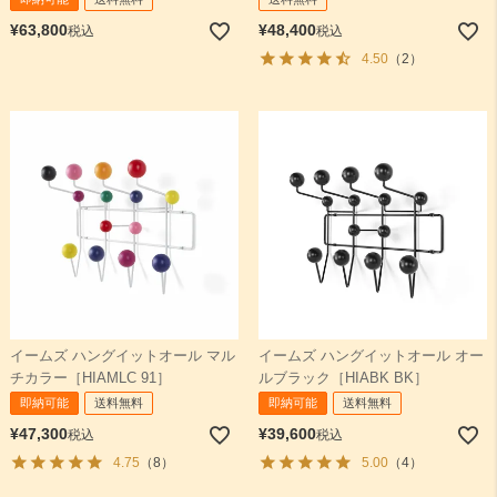
¥
63,800
¥
48,400
税込
税込
4.50
（2）
イームズ ハングイットオール マル
イームズ ハングイットオール オー
チカラー［HIAMLC 91］
ルブラック［HIABK BK］
即納可能
送料無料
即納可能
送料無料
¥
47,300
¥
39,600
税込
税込
4.75
（8）
5.00
（4）