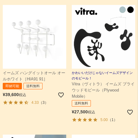
イームズ ハングイットオール オー
かわいいだけじゃないイームズデザイン
のモビール！
ルホワイト［HIA91 91］
Vitra（ヴィトラ） イームズ プライ
即納可能
送料無料
ウッドモビール（Plywood
¥
39,600
税込
Mobile）
4.33
（3）
送料無料
¥
27,500
税込
5.00
（1）