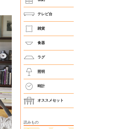
テレビ台
雑貨
食器
ラグ
照明
時計
オススメセット
読みもの