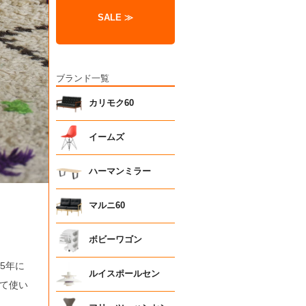
SALE ≫
ブランド一覧
カリモク60
イームズ
ハーマンミラー
マルニ60
ボビーワゴン
5年に
ルイスポールセン
て使い