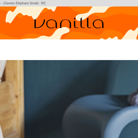
es Elephant Small）RE