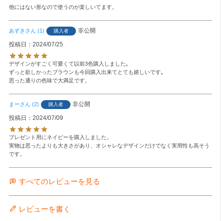
他にはない形なので使うのが楽しいてます。
非公開
あずき
1
購入者
投稿日
2024/07/25
デザインがすごく可愛くて以前3色購入しました｡

ずっと欲しかったブラウンも今回購入出来てとても嬉しいです｡

思った通りの色味で大満足です。
非公開
まー
2
購入者
投稿日
2024/07/09
プレゼント用にネイビーを購入しました。

実物は思ったよりも大きさがあり、オシャレなデザインだけでなく実用性も高そう
すべてのレビューを見る
レビューを書く