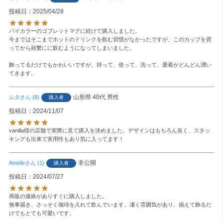
投稿日
2025/04/28
バイカラーのゴブレットマグに続けて購入しました。

今まではそこまでホットのドリンクを飲む習慣がなかったですが、このカップを買
ってから頻繁にに飲むようになってしまいました。

飾ってるだけでもかわいいですが、持って、使って、洗って、愛着がどんどん湧い
てきます。
山形県
40代
男性
ムタ
8
購入者
投稿日
2024/11/07
vanilla様の店舗で実際に見て購入を決めました。デザインはもちろん良く、スタッ
キングも出来て実用性もあり気に入ってます！
非公開
Amelie
1
購入者
投稿日
2024/07/27
再販の連絡がありすぐに購入しました。

無事届き、さっそく珈琲を入れて飲んでいます。凄く雰囲気があり、揃えて飾るだ
けでもとても可愛いです。
