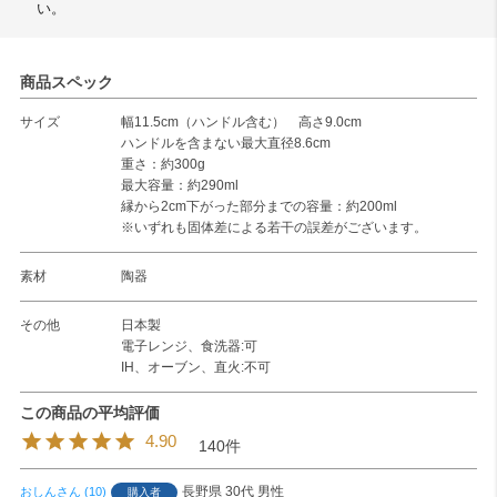
い。
商品スペック
サイズ
幅11.5cm（ハンドル含む） 高さ9.0cm
ハンドルを含まない最大直径8.6cm
重さ：約300g
最大容量：約290ml
縁から2cm下がった部分までの容量：約200ml
※いずれも固体差による若干の誤差がございます。
素材
陶器
その他
日本製
電子レンジ、食洗器:可
IH、オーブン、直火:不可
4.90
140
長野県
30代
男性
おしん
10
購入者