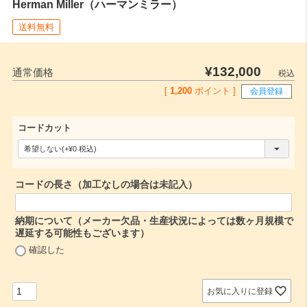
Herman Miller（ハーマンミラー）
送料無料
¥
132,000
通常価格
税込
[
1,200
ポイント ]
会員登録
コードカット
(
必
コードの長さ（加工なしの場合は未記入）
須
)
納期について（メーカー欠品・生産状況によっては数ヶ月規模で
遅延する可能性もございます）
(
確認した
必
須
)
お気に入りに登録