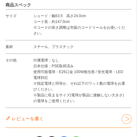
商品スペック
サイズ
シェード：幅63.5 高さ24.0cm
コード長：約147.0cm
※コードの長さ調整は市販のコードリールをお使いくだ
さい。
素材
スチール、プラスチック
その他
付属電球：なし
日本仕様：PSE取得済み
使用可能電球：E26口金 100W相当形 / 蛍光電球・LED
電球対応
※指定電球と同等か、それ以下のワット数の電球をお選
びください。
※製品に収まるサイズ(電球が製品に接触しない大きさ)
の電球をご使用ください。
レビューを書く