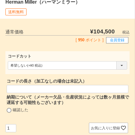
Herman Miller（ハーマンミラー）
送料無料
¥
104,500
通常価格
税込
[
950
ポイント ]
会員登録
コードカット
(
必
コードの長さ（加工なしの場合は未記入）
須
)
納期について（メーカー欠品・生産状況によっては数ヶ月規模で
遅延する可能性もございます）
(
確認した
必
須
)
お気に入りに登録