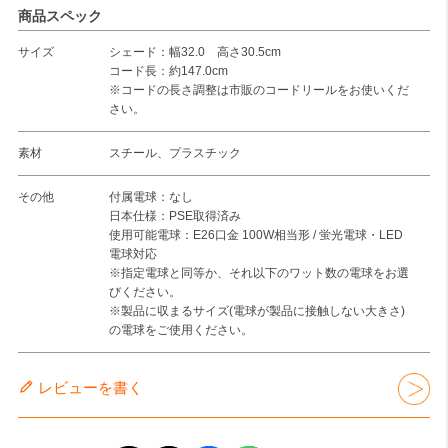
商品スペック
サイズ
シェード：幅32.0 高さ30.5cm
コード長：約147.0cm
※コードの長さ調整は市販のコードリールをお使いくだ
さい。
素材
スチール、プラスチック
その他
付属電球：なし
日本仕様：PSE取得済み
使用可能電球：E26口金 100W相当形 / 蛍光電球・LED
電球対応
※指定電球と同等か、それ以下のワット数の電球をお選
びください。
※製品に収まるサイズ(電球が製品に接触しない大きさ)
の電球をご使用ください。
レビューを書く