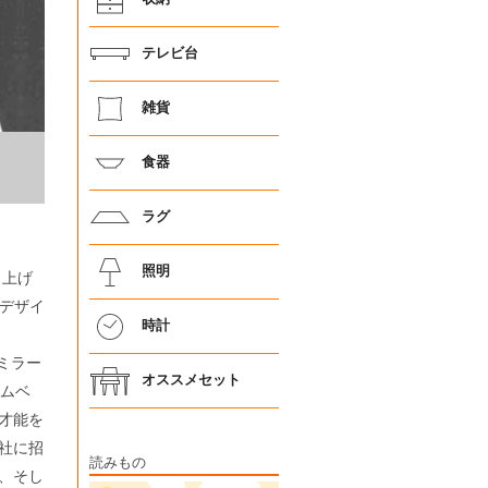
テレビ台
雑貨
食器
ラグ
照明
り上げ
、デザイ
時計
ンミラー
オススメセット
ームベ
才能を
社に招
読みもの
、そし