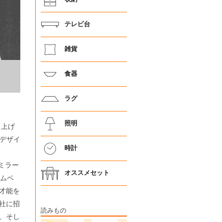
テレビ台
雑貨
食器
ラグ
照明
り上げ
、デザイ
時計
ンミラー
オススメセット
ームベ
才能を
社に招
読みもの
、そし