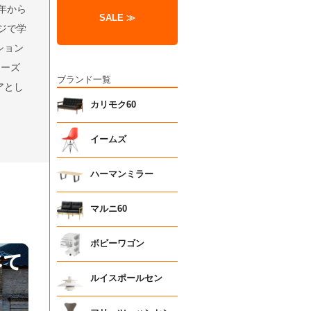
年から
SALE ≫
ジで学
ション
リーズ
ブランド一覧
アとし
カリモク60
イームズ
ハーマンミラー
マルニ60
ボビーワゴン
ルイスポールセン