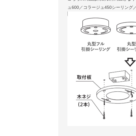
ュ600／コラージュ450シーリング／
下記に測定した長さなどを入力いた
※測定した長さは
「cm単位」
でご