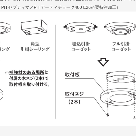
PH セプティマ／PH アーティチョーク480 E26※要特注加工）
だくと全長が算出されます。
入力ください。
1cm単位で対応可能です。