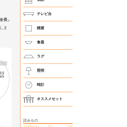
テレビ台
全長」
しま
雑貨
食器
ラグ
照明
時計
オススメセット
読みもの