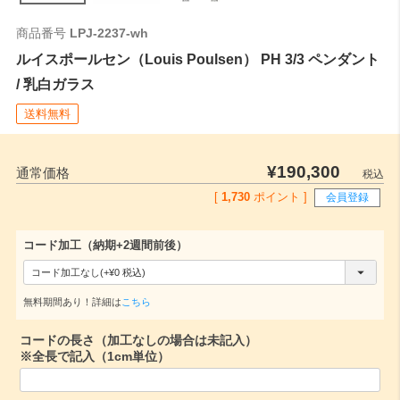
ご注文時はこちらの数値をご記入ください。
商品番号
LPJ-2237-wh
ルイスポールセン（Louis Poulsen） PH 3/3 ペンダント
/ 乳白ガラス
送料無料
¥
190,300
通常価格
税込
[
1,730
ポイント ]
会員登録
コード加工（納期+2週間前後）
(
必
無料期間あり！詳細は
こちら
須
コードの長さ（加工なしの場合は未記入）
)
※全長で記入（1cm単位）