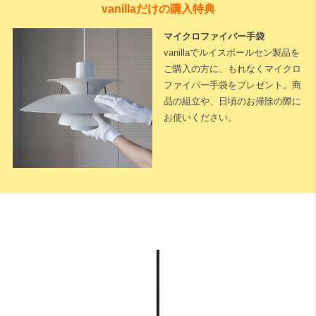
vanillaだけの購入特典
マイクロファイバー手袋
vanillaでルイスポールセン製品を
ご購入の方に、もれなくマイクロ
ファイバー手袋をプレゼント。商
品の組立や、日頃のお掃除の際に
お使いください。
下記に測定した長さなどを入力いただくと全長が算出されます。
※測定した長さは
「cm単位」
でご入力ください。
1cm単位で対応可能
です。
天井高
床から天井までの高さになります。
A：テーブルの高さ（床面からテーブル天板までの長さ）