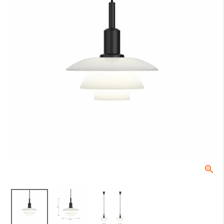
床からテーブルの天板トップまでの高さになります。一般的なダイニ
ングテーブルの場合は70〜74cmが主流です。
B：テーブル天板から器具の下面（任意）
テーブル天板と器具の間の高さでこちらは任意の寸法となります。ル
イスポールセンでは、テーブル上の照度や、視界に入る照明器具が美
しく見える位置等を考慮し、60〜70cmを推奨しております。
C：受け側のボディ高さ
角型引掛シーリングやダクトレールなどの取付側のパーツの高さにな
ります。
全長
0