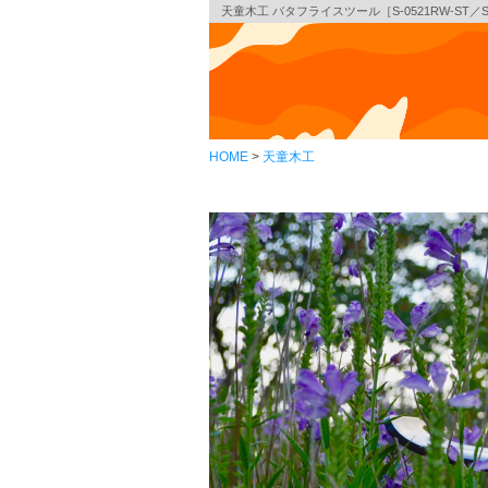
天童木工 バタフライスツール［S-0521RW-ST／S-
HOME
天童木工