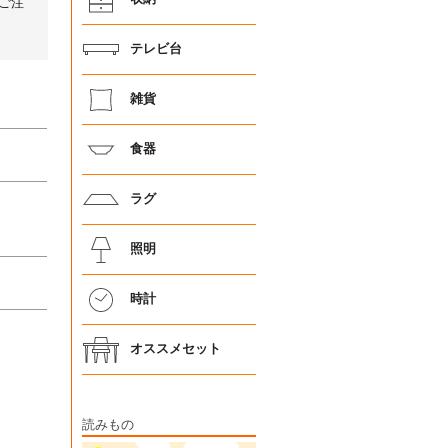
ご注
テレビ台
雑貨
食器
ラグ
照明
時計
オススメセット
読みもの