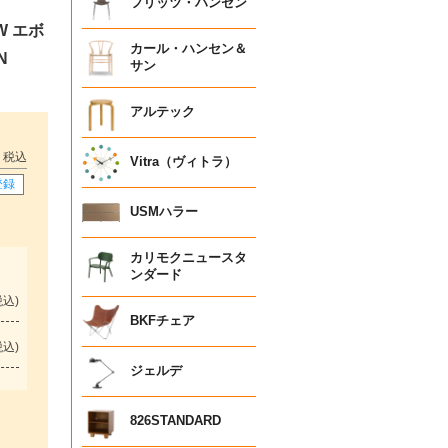
フリッツ・ハンセン
W エボ
カール・ハンセン＆
N
サン
アルテック
税込
Vitra（ヴィトラ）
登録
USMハラー
カリモクニュースタ
ンダード
税込
BKFチェア
税込
ジェルデ
826STANDARD