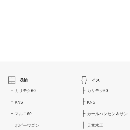
収納
イス
カリモク60
カリモク60
KNS
KNS
マルニ60
カールハンセン＆サン
ボビーワゴン
天童木工