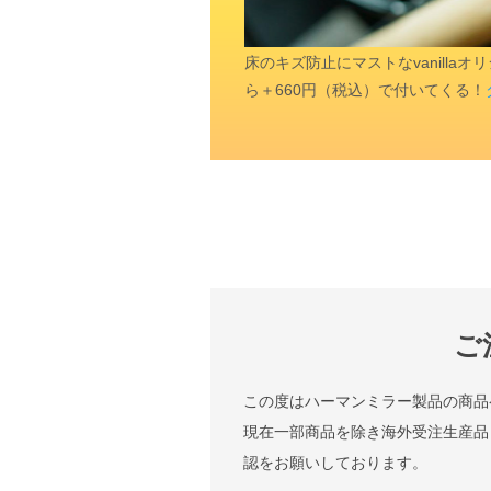
床のキズ防止にマストなvanill
ら＋660円（税込）で付いてくる！
ご
この度はハーマンミラー製品の商品
現在一部商品を除き海外受注生産品
認をお願いしております。