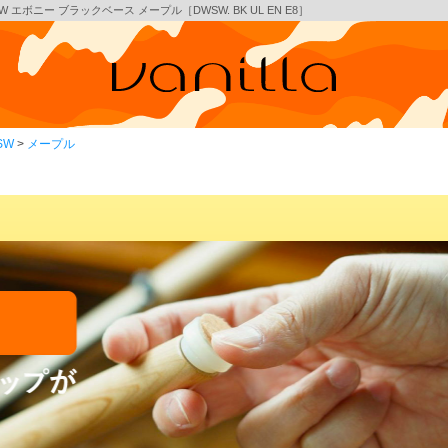
エボニー ブラックベース メープル［DWSW. BK UL EN E8］
SW
メープル