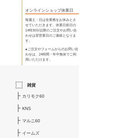
オンラインショップ休業日
毎週土・日は全業務をお休みとさ
せていただきます。休業日前日の
14時30分以降のご注文やお問い合
わせは翌営業日のご連絡となりま
す。
●ご注文やフォームからのお問い合
わせは、
24時間・年中無休
でご利
用いただけます。
雑貨
カリモク60
KNS
マルニ60
イームズ