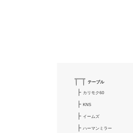
テーブル
カリモク60
KNS
イームズ
ハーマンミラー