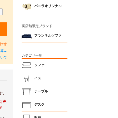
バニラオリジナル
実店舗限定ブランド
フランネルソファ
わせ
加算→
カテゴリ一覧
ついて
ソファ
イス
テーブル
す。
け先
デスク
ま
収納