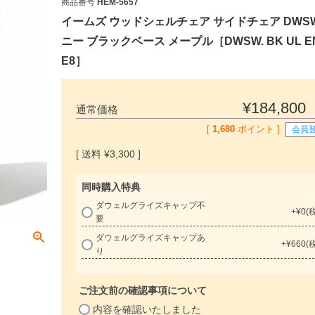
商品番号
HEM-5657
イームズ ウッドシェルチェア サイドチェア DWS
ニー ブラックベース メープル［DWSW. BK UL E
E8］
¥
184,800
通常価格
[
1,680
ポイント ]
会員
¥
3,300
同時購入特典
ダウェルグライズキャップ不
+
¥
0
(
要
必
ダウェルグライズキャップあ
+
¥
660
り
須
)
ご注文前の確認事項について
(
内容を確認いたしました