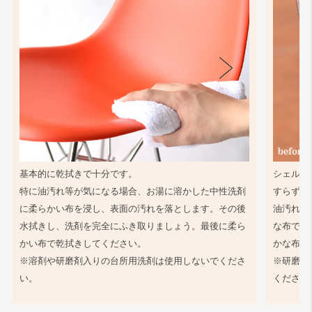
基本的に乾拭きで十分です。
シェル同
特に油汚れ等が気になる場合、お湯に溶かした中性洗剤
すらず、
に柔らかい布を浸し、表面の汚れを落とします。その後
油汚れ等
水拭きし、洗剤を完全にふき取りましょう。最後に柔ら
な布で軽
かい布で乾拭きしてください。
かな布で
※溶剤や研磨剤入りの台所用洗剤は使用しないでくださ
※研磨剤
い。
ください