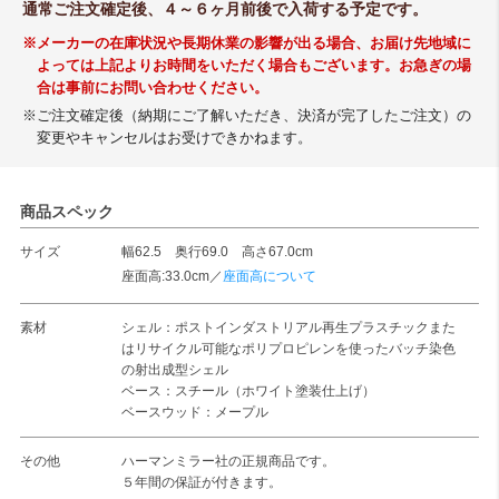
通常ご注文確定後、４～６ヶ月前後で入荷する予定です。
※メーカーの在庫状況や長期休業の影響が出る場合、お届け先地域に
よっては上記よりお時間をいただく場合もございます。お急ぎの場
合は事前にお問い合わせください。
※ご注文確定後（納期にご了解いただき、決済が完了したご注文）の
変更やキャンセルはお受けできかねます。
商品スペック
サイズ
幅62.5 奥行69.0 高さ67.0cm
座面高:33.0cm／
座面高について
素材
シェル：ポストインダストリアル再生プラスチックまた
はリサイクル可能なポリプロピレンを使ったバッチ染色
の射出成型シェル
ベース：スチール（ホワイト塗装仕上げ）
ベースウッド：メープル
その他
ハーマンミラー社の正規商品です。
５年間の保証が付きます。