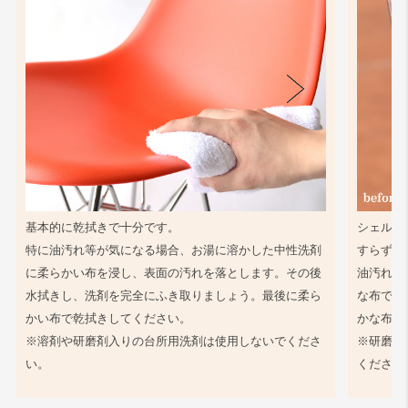
基本的に乾拭きで十分です。
シェル同
特に油汚れ等が気になる場合、お湯に溶かした中性洗剤
すらず、
に柔らかい布を浸し、表面の汚れを落とします。その後
油汚れ等
水拭きし、洗剤を完全にふき取りましょう。最後に柔ら
な布で軽
かい布で乾拭きしてください。
かな布で
※溶剤や研磨剤入りの台所用洗剤は使用しないでくださ
※研磨剤
い。
ください