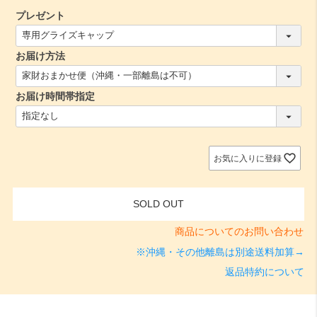
プレゼント
(
必
お届け方法
須
)
(
必
お届け時間帯指定
須
)
(
必
須
)
お気に入りに登録
SOLD OUT
商品についてのお問い合わせ
※沖縄・その他離島は別途送料加算→
返品特約について