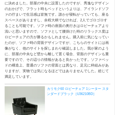
に決めました。部屋の中央に設置したのですが、秀逸なデザイン
のおかげで、フラット時もベッドというよりは、アイランドソフ
検索
ァの佇まいで生活感は皆無です。誰かが寝転がっていても、座る
スペースがありますし、余程大柄でなければ、2人でゴロゴロす
ることも可能です。ソファ時の座面の奥行きはロビーチェアより
浅いと思いますので、ソファとして腰掛けた時のリラックス度は
ロビーチェアの方が勝るかもしれません。購入前に気になってい
たのが、ソファ時の背面デザインですが、こちらのサイトには画
像がなく、他のサイトを探しまわり確認しました。我が家のよう
に、部屋の中央など壁から離して置く場合、背面のデザインも重
要ですので、その辺りの情報があると良かったです。ソファベッ
ドの構造上、普通のソファの背面とは異なり、足元に枠組みがあ
りますが、実物では気になるほどではありませんでした。総じて
満足しています。
カリモク60 ロビーチェア 1シーター スタ
ンダードブラック［U36210BD］