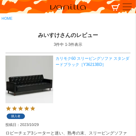
HOME
みいすけさんのレビュー
3
件中
1
-
3
件表示
カリモク60 スリーピングソファ スタンダ
ードブラック［Y36213BD］
購入者
投稿日
2023/10/29
ロビーチェア3シーターと迷い、熟考の末、スリーピングソファ