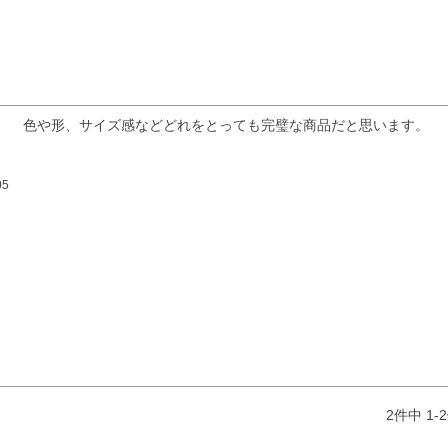
色や形、サイズ感などどれをとっても完璧な商品だと思います。
05
検索
2
件中
1
-
2