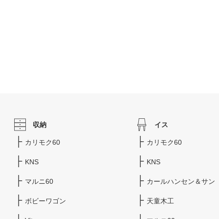
収納
イス
カリモク60
カリモク60
KNS
KNS
マルニ60
カールハンセン＆サン
ボビーワゴン
天童木工