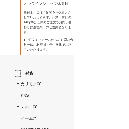
オンラインショップ休業日
毎週土・日は全業務をお休みとさ
せていただきます。休業日前日の
14時30分以降のご注文やお問い合
わせは翌営業日のご連絡となりま
す。
●ご注文やフォームからのお問い合
わせは、
24時間・年中無休
でご利
用いただけます。
雑貨
カリモク60
KNS
マルニ60
イームズ