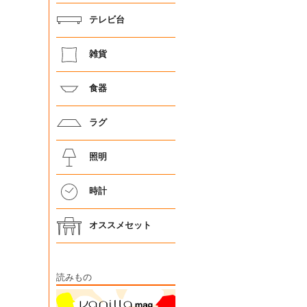
テレビ台
雑貨
食器
ラグ
照明
時計
オススメセット
読みもの