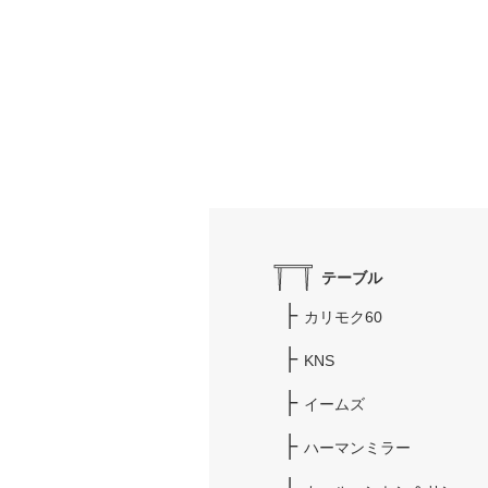
テーブル
カリモク60
KNS
イームズ
ハーマンミラー