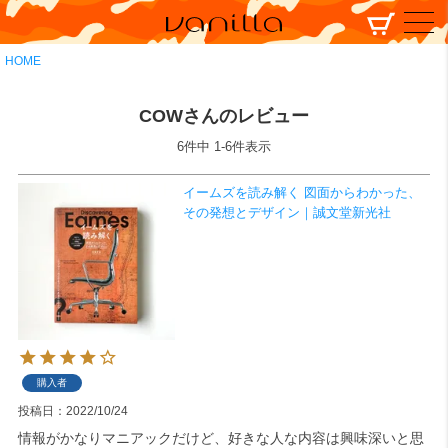
HOME
COWさんのレビュー
6
件中
1
-
6
件表示
イームズを読み解く 図面からわかった、
その発想とデザイン｜誠文堂新光社
購入者
投稿日
2022/10/24
情報がかなりマニアックだけど、好きな人な内容は興味深いと思